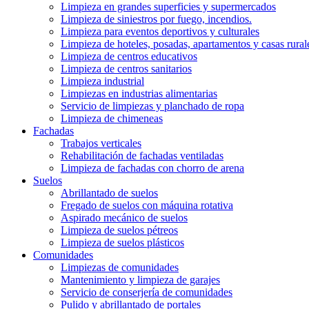
Limpieza en grandes superficies y supermercados
Limpieza de siniestros por fuego, incendios.
Limpieza para eventos deportivos y culturales
Limpieza de hoteles, posadas, apartamentos y casas rural
Limpieza de centros educativos
Limpieza de centros sanitarios
Limpieza industrial
Limpiezas en industrias alimentarias
Servicio de limpiezas y planchado de ropa
Limpieza de chimeneas
Fachadas
Trabajos verticales
Rehabilitación de fachadas ventiladas
Limpieza de fachadas con chorro de arena
Suelos
Abrillantado de suelos
Fregado de suelos con máquina rotativa
Aspirado mecánico de suelos
Limpieza de suelos pétreos
Limpieza de suelos plásticos
Comunidades
Limpiezas de comunidades
Mantenimiento y limpieza de garajes
Servicio de conserjería de comunidades
Pulido y abrillantado de portales