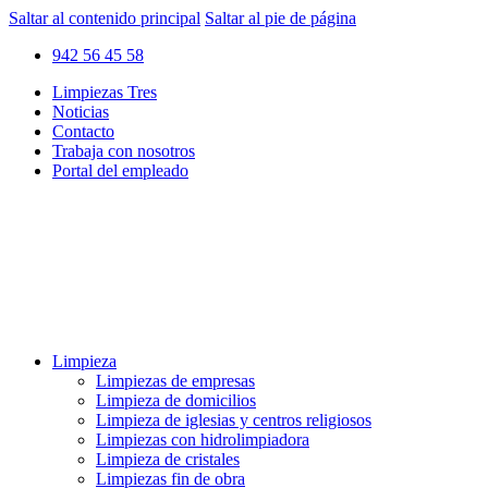
Saltar al contenido principal
Saltar al pie de página
942 56 45 58
Limpiezas Tres
Noticias
Contacto
Trabaja con nosotros
Portal del empleado
Limpieza
Limpiezas de empresas
Limpieza de domicilios
Limpieza de iglesias y centros religiosos
Limpiezas con hidrolimpiadora
Limpieza de cristales
Limpiezas fin de obra