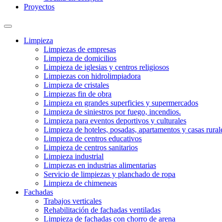
Proyectos
Limpieza
Limpiezas de empresas
Limpieza de domicilios
Limpieza de iglesias y centros religiosos
Limpiezas con hidrolimpiadora
Limpieza de cristales
Limpiezas fin de obra
Limpieza en grandes superficies y supermercados
Limpieza de siniestros por fuego, incendios.
Limpieza para eventos deportivos y culturales
Limpieza de hoteles, posadas, apartamentos y casas rural
Limpieza de centros educativos
Limpieza de centros sanitarios
Limpieza industrial
Limpiezas en industrias alimentarias
Servicio de limpiezas y planchado de ropa
Limpieza de chimeneas
Fachadas
Trabajos verticales
Rehabilitación de fachadas ventiladas
Limpieza de fachadas con chorro de arena