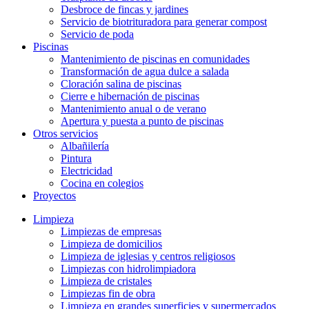
Desbroce de fincas y jardines
Servicio de biotrituradora para generar compost
Servicio de poda
Piscinas
Mantenimiento de piscinas en comunidades
Transformación de agua dulce a salada
Cloración salina de piscinas
Cierre e hibernación de piscinas
Mantenimiento anual o de verano
Apertura y puesta a punto de piscinas
Otros servicios
Albañilería
Pintura
Electricidad
Cocina en colegios
Proyectos
Limpieza
Limpiezas de empresas
Limpieza de domicilios
Limpieza de iglesias y centros religiosos
Limpiezas con hidrolimpiadora
Limpieza de cristales
Limpiezas fin de obra
Limpieza en grandes superficies y supermercados