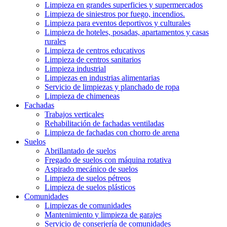
Limpieza en grandes superficies y supermercados
Limpieza de siniestros por fuego, incendios.
Limpieza para eventos deportivos y culturales
Limpieza de hoteles, posadas, apartamentos y casas
rurales
Limpieza de centros educativos
Limpieza de centros sanitarios
Limpieza industrial
Limpiezas en industrias alimentarias
Servicio de limpiezas y planchado de ropa
Limpieza de chimeneas
Fachadas
Trabajos verticales
Rehabilitación de fachadas ventiladas
Limpieza de fachadas con chorro de arena
Suelos
Abrillantado de suelos
Fregado de suelos con máquina rotativa
Aspirado mecánico de suelos
Limpieza de suelos pétreos
Limpieza de suelos plásticos
Comunidades
Limpiezas de comunidades
Mantenimiento y limpieza de garajes
Servicio de conserjería de comunidades