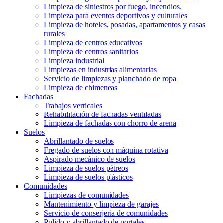
Limpieza de siniestros por fuego, incendios.
Limpieza para eventos deportivos y culturales
Limpieza de hoteles, posadas, apartamentos y casas
rurales
Limpieza de centros educativos
Limpieza de centros sanitarios
Limpieza industrial
Limpiezas en industrias alimentarias
Servicio de limpiezas y planchado de ropa
Limpieza de chimeneas
Fachadas
Trabajos verticales
Rehabilitación de fachadas ventiladas
Limpieza de fachadas con chorro de arena
Suelos
Abrillantado de suelos
Fregado de suelos con máquina rotativa
Aspirado mecánico de suelos
Limpieza de suelos pétreos
Limpieza de suelos plásticos
Comunidades
Limpiezas de comunidades
Mantenimiento y limpieza de garajes
Servicio de conserjería de comunidades
Pulido y abrillantado de portales