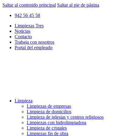
Saltar al contenido principal
Saltar al pie de página
942 56 45 58
Limpiezas Tres
Noticias
Contacto
Trabaja con nosotros
Portal del empleado
Limpieza
Limpiezas de empresas
Limpieza de domicilios
Limpieza de iglesias y centros religiosos
Limpiezas con hidrolimpiadora
Limpieza de cristales
Limpiezas fin de obra