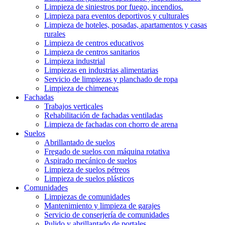
Limpieza de siniestros por fuego, incendios.
Limpieza para eventos deportivos y culturales
Limpieza de hoteles, posadas, apartamentos y casas
rurales
Limpieza de centros educativos
Limpieza de centros sanitarios
Limpieza industrial
Limpiezas en industrias alimentarias
Servicio de limpiezas y planchado de ropa
Limpieza de chimeneas
Fachadas
Trabajos verticales
Rehabilitación de fachadas ventiladas
Limpieza de fachadas con chorro de arena
Suelos
Abrillantado de suelos
Fregado de suelos con máquina rotativa
Aspirado mecánico de suelos
Limpieza de suelos pétreos
Limpieza de suelos plásticos
Comunidades
Limpiezas de comunidades
Mantenimiento y limpieza de garajes
Servicio de conserjería de comunidades
Pulido y abrillantado de portales