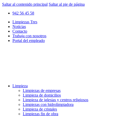
Saltar al contenido principal
Saltar al pie de página
942 56 45 58
Limpiezas Tres
Noticias
Contacto
Trabaja con nosotros
Portal del empleado
Limpieza
Limpiezas de empresas
Limpieza de domicilios
Limpieza de iglesias y centros religiosos
Limpiezas con hidrolimpiadora
Limpieza de cristales
Limpiezas fin de obra