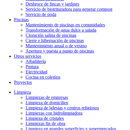
Desbroce de fincas y jardines
Servicio de biotrituradora para generar compost
Servicio de poda
Piscinas
Mantenimiento de piscinas en comunidades
Transformación de agua dulce a salada
Cloración salina de piscinas
Cierre e hibernación de piscinas
Mantenimiento anual o de verano
Apertura y puesta a punto de piscinas
Otros servicios
Albañilería
Pintura
Electricidad
Cocina en colegios
Proyectos
Limpieza
Limpiezas de empresas
Limpieza de domicilios
Limpieza de iglesias y centros religiosos
Limpiezas con hidrolimpiadora
Limpieza de cristales
Limpiezas fin de obra
Limpieza en grandes superficies y supermercados