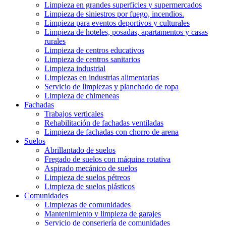
Limpieza en grandes superficies y supermercados
Limpieza de siniestros por fuego, incendios.
Limpieza para eventos deportivos y culturales
Limpieza de hoteles, posadas, apartamentos y casas
rurales
Limpieza de centros educativos
Limpieza de centros sanitarios
Limpieza industrial
Limpiezas en industrias alimentarias
Servicio de limpiezas y planchado de ropa
Limpieza de chimeneas
Fachadas
Trabajos verticales
Rehabilitación de fachadas ventiladas
Limpieza de fachadas con chorro de arena
Suelos
Abrillantado de suelos
Fregado de suelos con máquina rotativa
Aspirado mecánico de suelos
Limpieza de suelos pétreos
Limpieza de suelos plásticos
Comunidades
Limpiezas de comunidades
Mantenimiento y limpieza de garajes
Servicio de conserjería de comunidades