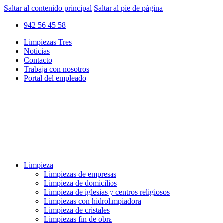
Saltar al contenido principal
Saltar al pie de página
942 56 45 58
Limpiezas Tres
Noticias
Contacto
Trabaja con nosotros
Portal del empleado
Limpieza
Limpiezas de empresas
Limpieza de domicilios
Limpieza de iglesias y centros religiosos
Limpiezas con hidrolimpiadora
Limpieza de cristales
Limpiezas fin de obra