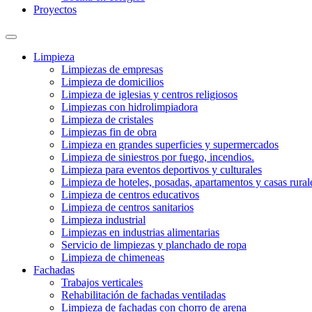
Proyectos
Limpieza
Limpiezas de empresas
Limpieza de domicilios
Limpieza de iglesias y centros religiosos
Limpiezas con hidrolimpiadora
Limpieza de cristales
Limpiezas fin de obra
Limpieza en grandes superficies y supermercados
Limpieza de siniestros por fuego, incendios.
Limpieza para eventos deportivos y culturales
Limpieza de hoteles, posadas, apartamentos y casas rural
Limpieza de centros educativos
Limpieza de centros sanitarios
Limpieza industrial
Limpiezas en industrias alimentarias
Servicio de limpiezas y planchado de ropa
Limpieza de chimeneas
Fachadas
Trabajos verticales
Rehabilitación de fachadas ventiladas
Limpieza de fachadas con chorro de arena