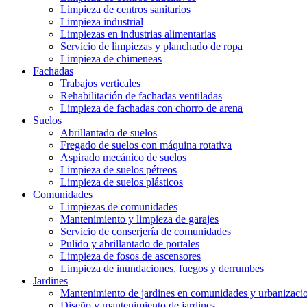
Limpieza de centros sanitarios
Limpieza industrial
Limpiezas en industrias alimentarias
Servicio de limpiezas y planchado de ropa
Limpieza de chimeneas
Fachadas
Trabajos verticales
Rehabilitación de fachadas ventiladas
Limpieza de fachadas con chorro de arena
Suelos
Abrillantado de suelos
Fregado de suelos con máquina rotativa
Aspirado mecánico de suelos
Limpieza de suelos pétreos
Limpieza de suelos plásticos
Comunidades
Limpiezas de comunidades
Mantenimiento y limpieza de garajes
Servicio de conserjería de comunidades
Pulido y abrillantado de portales
Limpieza de fosos de ascensores
Limpieza de inundaciones, fuegos y derrumbes
Jardines
Mantenimiento de jardines en comunidades y urbanizaci
Diseño y mantenimiento de jardines