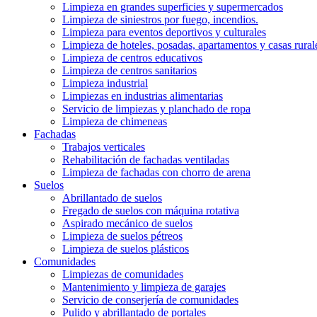
Limpieza en grandes superficies y supermercados
Limpieza de siniestros por fuego, incendios.
Limpieza para eventos deportivos y culturales
Limpieza de hoteles, posadas, apartamentos y casas rural
Limpieza de centros educativos
Limpieza de centros sanitarios
Limpieza industrial
Limpiezas en industrias alimentarias
Servicio de limpiezas y planchado de ropa
Limpieza de chimeneas
Fachadas
Trabajos verticales
Rehabilitación de fachadas ventiladas
Limpieza de fachadas con chorro de arena
Suelos
Abrillantado de suelos
Fregado de suelos con máquina rotativa
Aspirado mecánico de suelos
Limpieza de suelos pétreos
Limpieza de suelos plásticos
Comunidades
Limpiezas de comunidades
Mantenimiento y limpieza de garajes
Servicio de conserjería de comunidades
Pulido y abrillantado de portales